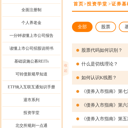
首页
>
投资学堂
>
证券基
全面注册制
个人养老金
全部
股票
一分钟读懂上市公司报告
读懂上市公司招股说明书
股票代码如何识别？
基础设施公募REITs
什么是切线理论？
收
起
可转债新规早知道
如何认识K线图？
ETF纳入互联互通知识手册
《债券入市指南》第七
退市系列
《债券入市指南》第六期
投资学堂
《债券入市指南》第五
北交所规则一点通