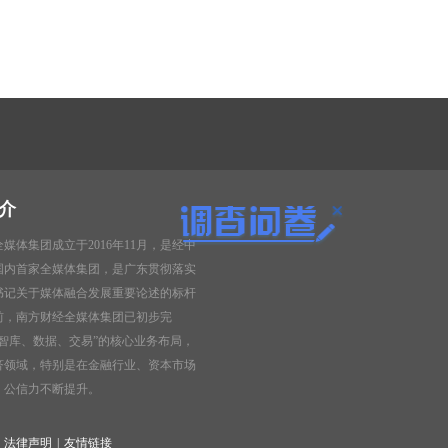
介
媒体集团成立于2016年11月，是经中
国内首家全媒体集团，是广东贯彻落实
书记关于媒体融合发展重要论述的标杆
前，南方财经全媒体集团已初步完
、智库、数据、交易”的核心业务布局，
济领域，特别是在金融行业、资本市场
、公信力不断提升。
法律声明
|
友情链接