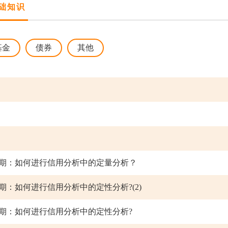
础知识
基金
债券
其他
期：如何进行信用分析中的定量分析？
：如何进行信用分析中的定性分析?(2)
期：如何进行信用分析中的定性分析?