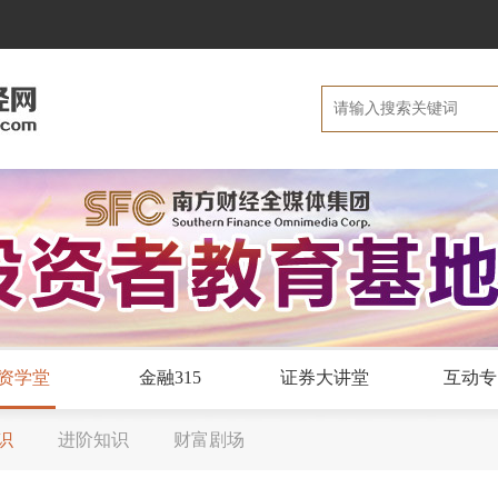
资学堂
金融315
证券大讲堂
互动专
识
进阶知识
财富剧场