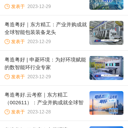
发表于
2023-12-29
粤造粤好｜东方精工：产业并购成就
全球智能包装装备龙头
发表于
2023-12-29
粤造粤好 | 申菱环境：为好环境赋能
的数智能环行业专家
发表于
2023-12-29
粤造粤好.云考察｜东方精工
（002611）：产业并购成就全球智
能包装装备龙头
发表于
2023-12-28