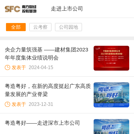
走进上市公司
全部
云考察
公司园地
央企力量筑强基 ——建材集团2023
年年度集体业绩说明会
发表于
2024-04-15
粤造粤好，在新的高度挺起广东高质
量发展的产业脊梁
发表于
2023-12-31
粤造粤好——走进深市上市公司