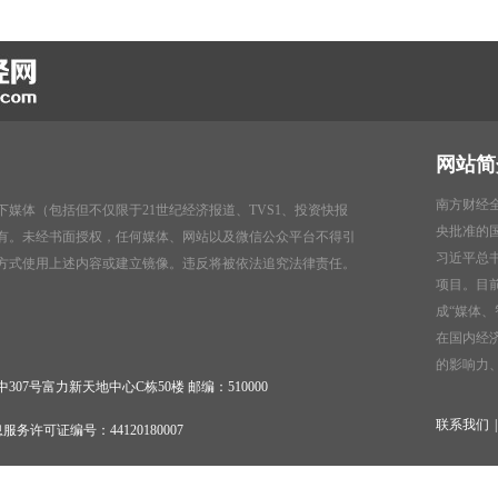
网站简
南方财经全
媒体（包括但不仅限于21世纪经济报道、TVS1、投资快报
央批准的
有。未经书面授权，任何媒体、网站以及微信公众平台不得引
习近平总
方式使用上述内容或建立镜像。违反将被依法追究法律责任。
项目。目
成“媒体
在国内经
的影响力
7号富力新天地中心C栋50楼 邮编：510000
联系我们
|
服务许可证编号：44120180007